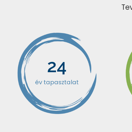
Te
24
év tapasztalat