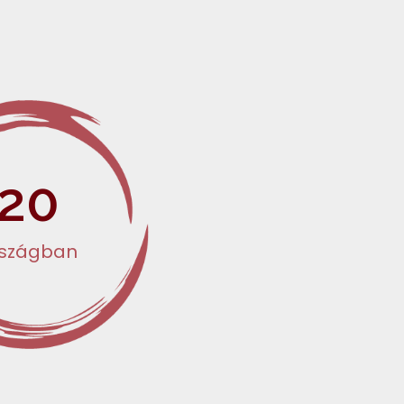
20
rszágban