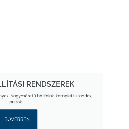
LLÍTÁSI RENDSZEREK
ványok. Nagyméretű hátfalak, komplett standok,
pultok…
BŐVEBBEN