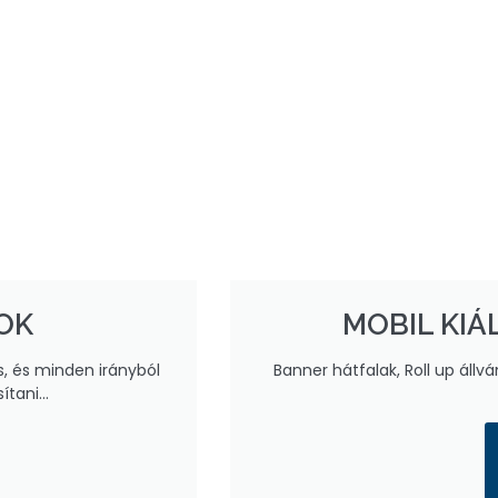
OK
MOBIL KIÁ
, és minden irányból
Banner hátfalak, Roll up áll
sítani…