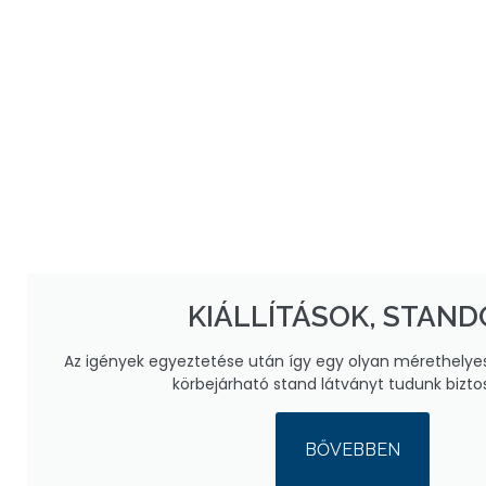
KIÁLLÍTÁSOK, STAND
Az igények egyeztetése után így egy olyan mérethelyes
körbejárható stand látványt tudunk bizto
BŐVEBBEN