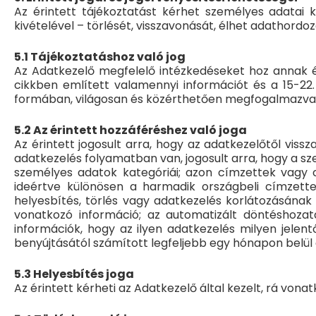
Az érintett tájékoztatást kérhet személyes adatai k
kivételével – törlését, visszavonását, élhet adathordozá
5.1 Tájékoztatáshoz való jog
Az Adatkezelő megfelelő intézkedéseket hoz annak é
cikkben említett valamennyi információt és a 15-22.
formában, világosan és közérthetően megfogalmazva 
5.2 Az érintett hozzáféréshez való joga
Az érintett jogosult arra, hogy az adatkezelőtől vis
adatkezelés folyamatban van, jogosult arra, hogy a sz
személyes adatok kategóriái; azon címzettek vagy cí
ideértve különösen a harmadik országbeli címzette
helyesbítés, törlés vagy adatkezelés korlátozásának 
vonatkozó információ; az automatizált döntéshozata
információk, hogy az ilyen adatkezelés milyen jelen
benyújtásától számított legfeljebb egy hónapon belül 
5.3 Helyesbítés joga
Az érintett kérheti az Adatkezelő által kezelt, rá von