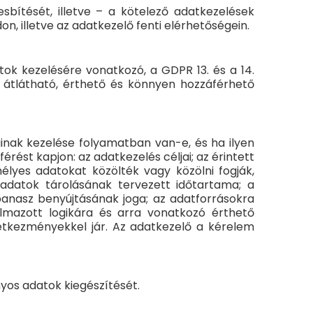
sbítését, illetve – a kötelező adatkezelések
don, illetve az adatkezelő fenti elérhetőségein.
ok kezelésére vonatkozó, a GDPR 13. és a 14.
, átlátható, érthető és könnyen hozzáférhető
ainak kezelése folyamatban van-e, és ha ilyen
ést kapjon: az adatkezelés céljai; az érintett
élyes adatokat közölték vagy közölni fogják,
 adatok tárolásának tervezett időtartama; a
 panasz benyújtásának joga; az adatforrásokra
kalmazott logikára és arra vonatkozó érthető
vetkezményekkel jár. Az adatkezelő a kérelem
nyos adatok kiegészítését.