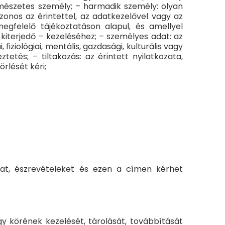
mészetes személy; – harmadik személy: olyan
zonos az érintettel, az adatkezelővel vagy az
megfelelő tájékoztatáson alapul, és amellyel
kiterjedő – kezeléséhez; – személyes adat: az
iziológiai, mentális, gazdasági, kulturális vagy
etés; – tiltakozás: az érintett nyilatkozata,
rlését kéri;
kat, észrevételeket és ezen a címen kérhet
 körének kezelését, tárolását, továbbítását