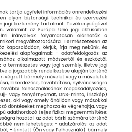
ak tartja ügyfelei információs önrendelkezési
n olyan biztonsági, technikai és szervezési
en jogi közlemény tartalmát. Tevékenységével
, valamint az Európai Unió jogi aktusaiban
elmi irányelvek folyamatosan elérhetők a
mikori megváltoztatására. Természetesen az
z kapcsolódóan, kérjük, írja meg nekünk, és
kezelési alapfogalmak: – adatfeldolgozás: az
ásához alkalmazott módszertől és eszköztől,
 a természetes vagy jogi személy, illetve jogi
tve a jogszabály rendelkezése alapján történő
tokon végzett bármely művelet vagy a műveletek
lása, lekérdezése, továbbítása, nyilvánosságra
k további felhasználásának megakadályozása,
 ujj- vagy tenyérnyomat, DNS-minta, íriszkép)
rvezet, aki vagy amely önállóan vagy másokkal
kozó döntéseket meghozza és végrehajtja, vagy
pú adathordozó teljes fizikai megsemmisítése;
ságra hozatal: az adat bárki számára történő
 többé nem lehetséges; – adatzárolás: az adat
ból; – érintett (Ön vagy Felhasználó): bármely