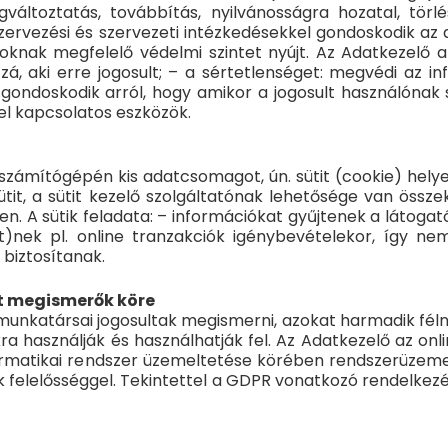
gváltoztatás, továbbítás, nyilvánosságra hozatal, tör
zervezési és szervezeti intézkedésekkel gondoskodik az
knak megfelelő védelmi szintet nyújt. Az Adatkezelő a
á, aki erre jogosult; – a sértetlenséget: megvédi az 
: gondoskodik arról, hogy amikor a jogosult használónak 
zel kapcsolatos eszközök.
számítógépén kis adatcsomagot, ún. sütit (cookie) helyez
t, a sütit kezelő szolgáltatónak lehetősége van összek
en. A sütik feladata: – információkat gyűjtenek a látogat
et)nek pl. online tranzakciók igénybevételekor, így ne
 biztosítanak.
t megismerők köre
 munkatársai jogosultak megismerni, azokat harmadik féln
 használják és használhatják fel. Az Adatkezelő az onl
ormatikai rendszer üzemeltetése körében rendszerüzemel
k felelősséggel. Tekintettel a GDPR vonatkozó rendelkez