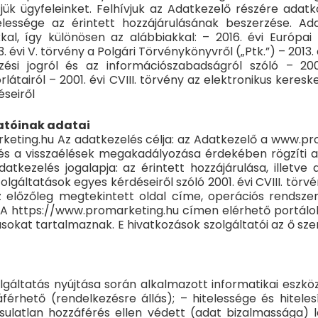
ítjük ügyfeleinket. Felhívjuk az Adatkezelő részére ad
lessége az érintett hozzájárulásának beszerzése. Ad
al, így különösen az alábbiakkal: – 2016. évi Európa
vi V. törvény a Polgári Törvénykönyvről („Ptk.”) – 2013. év
ezési jogról és az információszabadságról szóló – 200
átairól – 2001. évi CVIII. törvény az elektronikus keres
seiről
gatóinak adatai
keting.hu Az adatkezelés célja: az Adatkezelő a www.p
 és a visszaélések megakadályozása érdekében rögzíti a
zelés jogalapja: az érintett hozzájárulása, illetve a
áltatások egyes kérdéseiről szóló 2001. évi CVIII. törvé
z előzőleg megtekintett oldal címe, operációs rendsze
 A https://www.promarketing.hu címen elérhető portálok 
ásokat tartalmaznak. E hivatkozások szolgáltatói az ő sz
gáltatás nyújtása során alkalmazott informatikai eszkö
férhető (rendelkezésre állás); – hitelessége és hitelesí
gosulatlan hozzáférés ellen védett (adat bizalmassága)