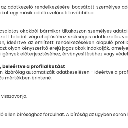
la az adatkezelő rendelkezésére bocsátott személyes ad
kat egy másik adatkezelőnek továbbítsa.
kapcsolatos okokból bármikor tiltakozzon személyes adat
ett feladat végrehajtásához szükséges adatkezelés, va
, ideértve az említett rendelkezéseken alapuló profila
zt olyan kényszerítő erejű jogos okok indokolják, amelye
gi igények előterjesztéséhez, érvényesítéséhez vagy véd
beleértve a profilalkotást
yan, kizárólag automatizált adatkezelésen – ideértve a prof
ős mértékben érintené.
 visszavonja.
 ellen bírósághoz fordulhat. A bíróság az ügyben soron kív