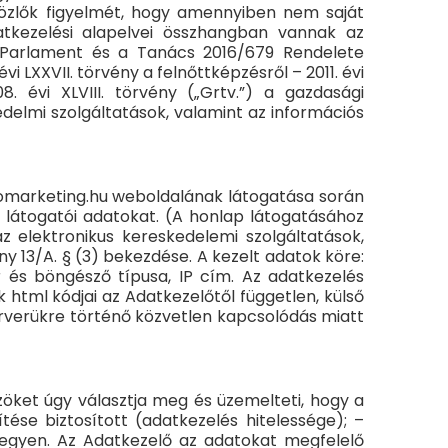
atközlők figyelmét, hogy amennyiben nem saját
atkezelési alapelvei összhangban vannak az
i Parlament és a Tanács 2016/679 Rendelete
i LXXVII. törvény a felnőttképzésről – 2011. évi
8. évi XLVIII. törvény („Grtv.”) a gazdasági
kedelmi szolgáltatások, valamint az információs
romarketing.hu weboldalának látogatása során
 látogatói adatokat. (A honlap látogatásához
z elektronikus kereskedelemi szolgáltatások,
ny 13/A. § (3) bekezdése. A kezelt adatok köre:
r és böngésző típusa, IP cím. Az adatkezelés
html kódjai az Adatkezelőtől független, külső
erverükre történő közvetlen kapcsolódás miatt
zöket úgy választja meg és üzemelteti, hogy a
tése biztosított (adatkezelés hitelessége); –
 legyen. Az Adatkezelő az adatokat megfelelő