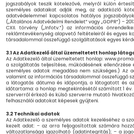
jogszabályok teszik kötelezővé, melyről külön értes
személyes adataikat adják meg, az adatközlő köte
adatvédelemmel kapcsolatos hatályos jogszabályokk
(„Általános Adatvédelmi Rendelet” vagy „GDPR”) – 2013. é
CXII. törvény („Infotv.”) az információs önrendelk
reklámtevékenység alapvető feltételeiről és egyes korl
társadalommal összefüggő szolgáltatások egyes kérdé
3.1 Az Adatkezelő által üzemeltetett honlap láto
Az Adatkezelő által üzemeltetett honlap: www.promar
a szolgáltatás teljesítése, működésének ellenőrzése
személyes adatok megadása nem szükséges.) Az adatke
valamint az információs társadalommal összefüggő szolg
a látogatás dátuma és időpontja, a látogatott és a
időtartama: a honlap megtekintésétől számított 1 év.
szerverről érkező és külső szerverre mutató hivatkoz
felhasználói adatokat képesek gyűjteni.
3.2 Technikai adatok
Az Adatkezelő a személyes adatok kezeléséhez a szol
kezelt adat: – az arra feljogosítottak számára hozzá
változatlansága igazolható (adatintegritás); – a jo