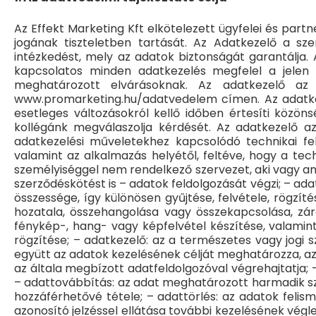
Az Effekt Marketing Kft elkötelezett ügyfelei és par
jogának tiszteletben tartását. Az Adatkezelő a sz
intézkedést, mely az adatok biztonságát garantálja.
kapcsolatos minden adatkezelés megfelel a jelen 
meghatározott elvárásoknak. Az adatkezelő az 
www.promarketing.hu/adatvedelem címen. Az adatkez
esetleges változásokról kellő időben értesíti közö
kollégánk megválaszolja kérdését. Az adatkezelő az
adatkezelési műveletekhez kapcsolódó technikai fe
valamint az alkalmazás helyétől, feltéve, hogy a tech
személyiséggel nem rendelkező szervezet, aki vagy am
szerződéskötést is – adatok feldolgozását végzi; – ad
összessége, így különösen gyűjtése, felvétele, rögzít
hozatala, összehangolása vagy összekapcsolása, zá
fénykép-, hang- vagy képfelvétel készítése, valamint
rögzítése; – adatkezelő: az a természetes vagy jogi 
együtt az adatok kezelésének célját meghatározza, az
az általa megbízott adatfeldolgozóval végrehajtatja;
– adattovábbítás: az adat meghatározott harmadik sz
hozzáférhetővé tétele; – adattörlés: az adatok felis
azonosító jelzéssel ellátása további kezelésének végl