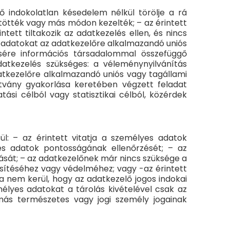
ő indokolatlan késedelem nélkül törölje a rá
tötték vagy más módon kezelték; – az érintett
tett tiltakozik az adatkezelés ellen, és nincs
s adatokat az adatkezelőre alkalmazandó uniós
tésére információs társadalommal összefüggő
atkezelés szükséges: a véleménynyilvánítás
datkezelőre alkalmazandó uniós vagy tagállami
sítvány gyakorlása keretében végzett feladat
ási célból vagy statisztikai célból, közérdek
ül: – az érintett vitatja a személyes adatok
es adatok pontosságának ellenőrzését; – az
ozását; – az adatkezelőnek már nincs szüksége a
yesítéséhez vagy védelméhez; vagy -az érintett
a nem kerül, hogy az adatkezelő jogos indokai
mélyes adatokat a tárolás kivételével csak az
 más természetes vagy jogi személy jogainak