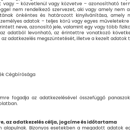
t vagy – közvetlenül vagy közvetve – azonosítható ter
iséggel nem rendelkező szervezet, aki vagy amely nem a
ratának önkéntes és határozott kinyilvánítása, amely 
személyes adatok – teljes körű vagy egyes műveletekre 
ett neve, azonosító jele, valamint egy vagy több fizikai, f
az adatból levonható, az érintettre vonatkozó következt
 az adatkezelés megszüntetését, illetve a kezelt adatok tö
zék Cégbírósága
címre fogadja az adatkezelésével összefüggő panaszo
olatban.
re, az adatkezelés célja, jogcíme és időtartama
n alapulnak. Bizonyos esetekben a megadott adatok egy