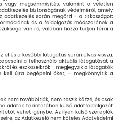
lés vagy megsemmisítés, valamint a véletlen
 adatkezelés biztonságának védelméről, amely
z adatkezelés során megőrzi – a titkosságot:
információnak és a feldolgozás módszerének a
szüksége van rá, valóban hozzá tudjon férni a
 el és a későbbi látogatás során olvas vissza.
apcsolni a felhasználó aktuális látogatását a
ókról és eszközeikről; – megjegyzik a látogatók
m kell újra begépelni őket; – megkönnyítik a
ek nem továbbítják, nem teszik közzé, és csak
ine adatok tekintetében külső adatfeldolgozót
tetőt vehet igénybe. Az ilyen külső szereplők
éseire, az Adatkezelő nem köteles Adatvédelmi