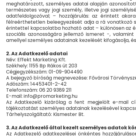
meghatározott, személyes adatai alapján azonosítot
természetes vagy jogi személy, illetve jogi személy
adatfeldolgozóval; – hozzájárulás: az érintett aka
félreérthetetlen beleegyezését adja a rá vonatkozó 
érintettel kapcsolatba hozható adat – különösen az érint
szociális azonosságára jellemző ismeret -, valamint 
amellyel személyes adatainak kezelését kifogásolja, és
2. Az Adatkezelő adatai
Név: Effekt Marketing Kft.
Székhely: 1155 Bp Rákos út 203
Cégjegyzékszám: 01-09-904490
A bejegyző bíróság megnevezése: Fővárosi Törvénys
Adószám: 14453401-2-42
Telefonszám: 06 20 9389 211
E-mail: info@promarketing.hu
Az Adatkezelő kizárólag a fent megjelölt e-mail 
tájékoztatást személyes adatainak kezelésével kapcs
Tárhelyszolgáltató: Kismester Bt.
3. Az Adatkezelő által kezelt személyes adatok kö
Az Adatkezelő adatkezelései önkéntes hozzájáruláso