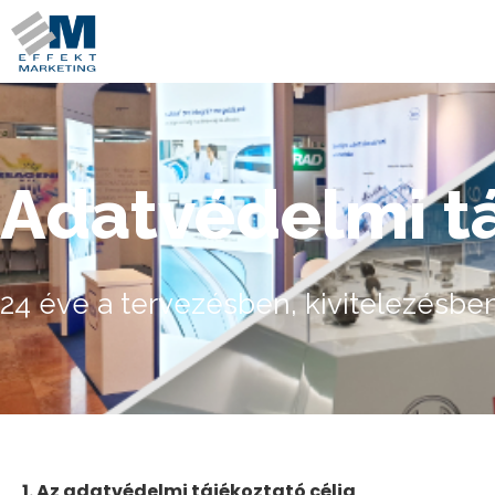
Adatvédelmi t
24 éve a tervezésben, kivitelezésbe
1. Az adatvédelmi tájékoztató célja