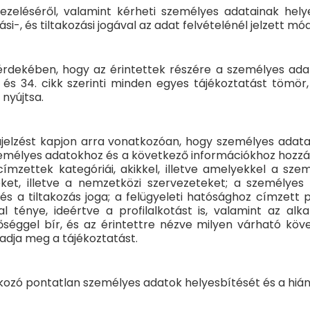
ezeléséről, valamint kérheti személyes adatainak helye
si-, és tiltakozási jogával az adat felvételénél jelzett mó
rdekében, hogy az érintettek részére a személyes adat
 és 34. cikk szerinti minden egyes tájékoztatást tömör
nyújtsa.
szajelzést kapjon arra vonatkozóan, hogy személyes adat
emélyes adatokhoz és a következő információkhoz hozzáfér
mzettek kategóriái, akikkel, illetve amelyekkel a szem
ket, illetve a nemzetközi szervezeteket; a személyes
és a tiltakozás joga; a felügyeleti hatósághoz címzett
l ténye, ideértve a profilalkotást is, valamint az al
tőséggel bír, és az érintettre nézve milyen várható kö
adja meg a tájékoztatást.
atkozó pontatlan személyes adatok helyesbítését és a hiá