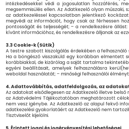
intézkedésekkel védi a jogosulatlan hozzáférés, me
megsemmisülés ellen. Az Adatkezelő olyan műszaki, s
az adatkezeléssel kapcsolatban jelentkező kockázato
megvédi az információt, hogy csak az férhessen hozz
pontosságát és teljességét; – a rendelkezésre állást
kívánt információhoz, és rendelkezésre álljanak az ez
3.3 Cookie-k (Sütik)
A testre szabott kiszolgálás érdekében a felhasználó 
Ha a böngésző visszaküld egy korábban elmentett süti
korábbiakkal, de kizárólag a saját tartalma tekintetéb
egyéni beállításait, amelyek felhasználásra kerül(h
weboldal használatát; – minőségi felhasználói élményt
4. Adattovábbítás, adatfeldolgozás, az adatoka
Az adatokat elsődlegesen az Adatkezelő illetve belső
az Adatvédelmi Tájékoztatóban meghatározott célokra
nem vesz igénybe. Az Adatkezelő az alapul fekvő inf
adatkezelési gyakorlatáért az Adatkezelő nem tartozi
Tisztviselőt kijelölni.
5. Érintett jogai és jogérvényesítési lehetőségei