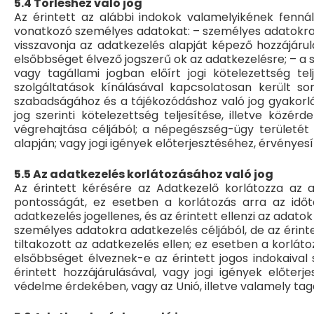
5.4 Törléshez való jog
Az érintett az alábbi indokok valamelyikének fennál
vonatkozó személyes adatokat: – személyes adatokra 
visszavonja az adatkezelés alapját képező hozzájárulá
elsőbbséget élvező jogszerű ok az adatkezelésre; – a
vagy tagállami jogban előírt jogi kötelezettség te
szolgáltatások kínálásával kapcsolatosan került s
szabadságához és a tájékozódáshoz való jog gyakorlá
jog szerinti kötelezettség teljesítése, illetve köz
végrehajtása céljából; a népegészség-ügy területét é
alapján; vagy jogi igények előterjesztéséhez, érvényes
5.5 Az adatkezelés korlátozásához való jog
Az érintett kérésére az Adatkezelő korlátozza az ad
pontosságát, ez esetben a korlátozás arra az időt
adatkezelés jogellenes, és az érintett ellenzi az adat
személyes adatokra adatkezelés céljából, de az érinte
tiltakozott az adatkezelés ellen; ez esetben a korlá
elsőbbséget élveznek-e az érintett jogos indokaival
érintett hozzájárulásával, vagy jogi igények előte
védelme érdekében, vagy az Unió, illetve valamely tag