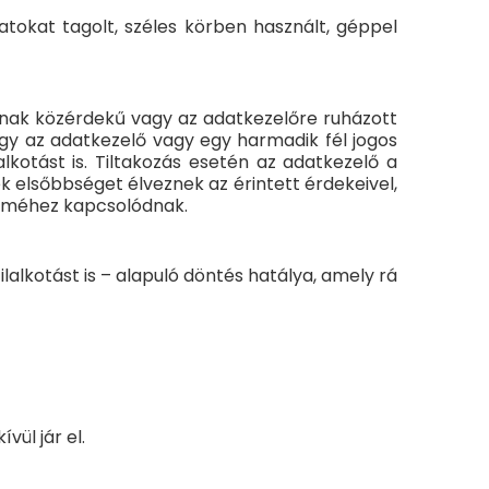
atokat tagolt, széles körben használt, géppel
ainak közérdekű vagy az adatkezelőre ruházott
gy az adatkezelő vagy egy harmadik fél jogos
lkotást is. Tiltakozás esetén az adatkezelő a
k elsőbbséget élveznek az érintett érdekeivel,
elméhez kapcsolódnak.
ilalkotást is – alapuló döntés hatálya, amely rá
ül jár el.