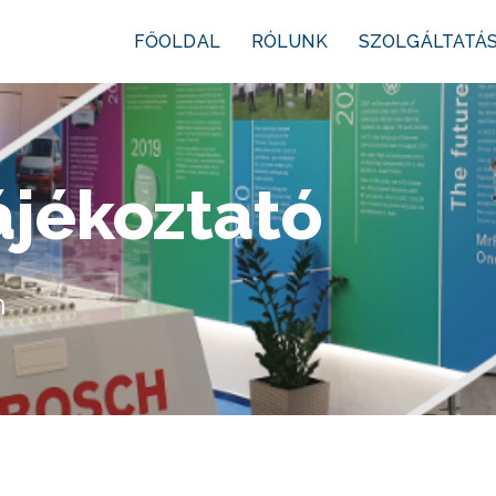
FŐOLDAL
RÓLUNK
SZOLGÁLTATÁ
ájékoztató
n