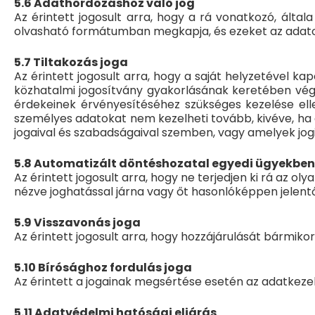
5.6 Adathordozáshoz való jog
Az érintett jogosult arra, hogy a rá vonatkozó, álta
olvasható formátumban megkapja, és ezeket az adato
5.7 Tiltakozás joga
Az érintett jogosult arra, hogy a saját helyzetével 
közhatalmi jogosítvány gyakorlásának keretében végz
érdekeinek érvényesítéséhez szükséges kezelése ellen
személyes adatokat nem kezelheti tovább, kivéve, ha a
jogaival és szabadságaival szemben, vagy amelyek jo
5.8 Automatizált döntéshozatal egyedi ügyekben, 
Az érintett jogosult arra, hogy ne terjedjen ki rá az ol
nézve joghatással járna vagy őt hasonlóképpen jelent
5.9 Visszavonás joga
Az érintett jogosult arra, hogy hozzájárulását bármikor
5.10 Bírósághoz fordulás joga
Az érintett a jogainak megsértése esetén az adatkezelő
5.11 Adatvédelmi hatósági eljárás