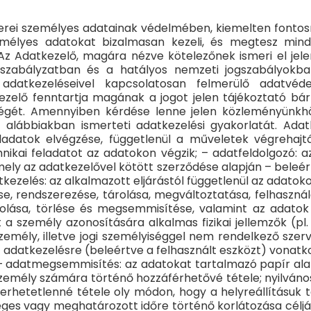
tnerei személyes adatainak védelmében, kiemelten fontosn
emélyes adatokat bizalmasan kezeli, és megtesz minde
 Az Adatkezelő, magára nézve kötelezőnek ismeri el jel
szabályzatban és a hatályos nemzeti jogszabályokban
adatkezeléseivel kapcsolatosan felmerülő adatvéd
elő fenntartja magának a jogot jelen tájékoztató bár
nségét. Amennyiben kérdése lenne jelen közleményünkhö
 alábbiakban ismerteti adatkezelési gyakorlatát. Adat
ladatok elvégzése, függetlenül a műveletek végrehajt
nikai feladatot az adatokon végzik; – adatfeldolgozó: az
ely az adatkezelővel kötött szerződése alapján – beleér
atkezelés: az alkalmazott eljárástól függetlenül az ada
ése, rendszerezése, tárolása, megváltoztatása, felhaszná
rolása, törlése és megsemmisítése, valamint az adato
 a személy azonosítására alkalmas fizikai jellemzők (pl.
személy, illetve jogi személyiséggel nem rendelkező sze
 adatkezelésre (beleértve a felhasznált eszközt) vonat
 – adatmegsemmisítés: az adatokat tartalmazó papír ala
emély számára történő hozzáférhetővé tétele; nyilvános
merhetetlenné tétele oly módon, hogy a helyreállításuk
eges vagy meghatározott időre történő korlátozása céljá