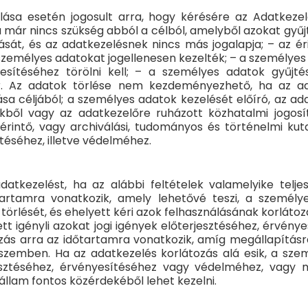
lása esetén jogosult arra, hogy kérésére az Adatkezel
már nincs szükség abból a célból, amelyből azokat gyűj
sát, és az adatkezelésnek nincs más jogalapja; – az érin
 személyes adatokat jogellenesen kezelték; – a személye
ljesítéséhez törölni kell; – a személyes adatok gyűj
or. Az adatok törlése nem kezdeményezhető, ha az ad
sa céljából; a személyes adatok kezelését előíró, az a
érdekből vagy az adatkezelőre ruházott közhatalmi jogo
rintő, vagy archiválási, tudományos és történelmi kutat
ítéséhez, illetve védelméhez.
atkezelést, ha az alábbi feltételek valamelyike teljes
artamra vonatkozik, amely lehetővé teszi, a személy
ok törlését, és ehelyett kéri azok felhasználásának korlát
tt igényli azokat jogi igények előterjesztéséhez, érvén
tozás arra az időtartamra vonatkozik, amíg megállapításr
 szemben. Ha az adatkezelés korlátozás alá esik, a sze
rjesztéséhez, érvényesítéséhez vagy védelméhez, vagy
állam fontos közérdekéből lehet kezelni.