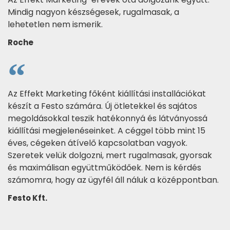
Mindig nagyon készségesek, rugalmasak, a
lehetetlen nem ismerik.
Roche
Az Effekt Marketing főként kiállítási installációkat
készít a Festo számára. Új ötletekkel és sajátos
megoldásokkal teszik hatékonnyá és látványossá
kiállítási megjelenéseinket. A céggel több mint 15
éves, cégeken átívelő kapcsolatban vagyok.
Szeretek velük dolgozni, mert rugalmasak, gyorsak
és maximálisan együttműködőek. Nem is kérdés
számomra, hogy az ügyfél áll náluk a középpontban.
Festo Kft.