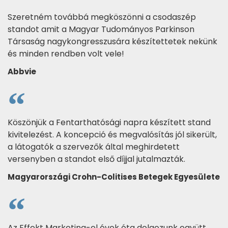
Szeretném továbbá megköszönni a csodaszép
standot amit a Magyar Tudományos Parkinson
Társaság nagykongresszusára készítettetek nekünk
és minden rendben volt vele!
Abbvie
Köszönjük a Fentarthatósági napra készített stand
kivitelezést. A koncepció és megvalósítás jól sikerült,
a látogatók a szervezők által meghirdetett
versenyben a standot első díjjal jutalmazták.
Magyarországi Crohn-Colitises Betegek Egyesülete
Az Effekt Marketing-el évek óta dolgozunk együtt.