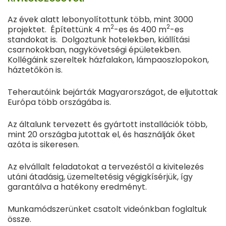
Az évek alatt lebonyolítottunk több, mint 3000
2
2
projektet. Építettünk 4 m
-es és 400 m
-es
standokat is. Dolgoztunk hotelekben, kiállítási
csarnokokban, nagykövetségi épületekben.
Kollégáink szereltek házfalakon, lámpaoszlopokon,
háztetőkön is.
Teherautóink bejárták Magyarországot, de eljutottak
Európa több országába is.
Az általunk tervezett és gyártott installációk több,
mint 20 országba jutottak el, és használják őket
azóta is sikeresen.
Az elvállalt feladatokat a tervezéstől a kivitelezés
utáni átadásig, üzemeltetésig végigkísérjük, így
garantálva a hatékony eredményt.
Munkamódszerünket csatolt videónkban foglaltuk
össze.