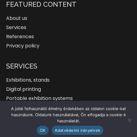
FEATURED CONTENT
About us
Services
References
Privacy policy
SERVICES
Exhibitions, stands
Digital printing
Portable exhibition systems
Custom solutions
A jobb felhasználói élmény érdekében az oldalon cookie-kat
használunk. Oldalunk használatával, Ön elfogadja a cookie-k
használatát.
OK
Adatvédelmi irányelvek